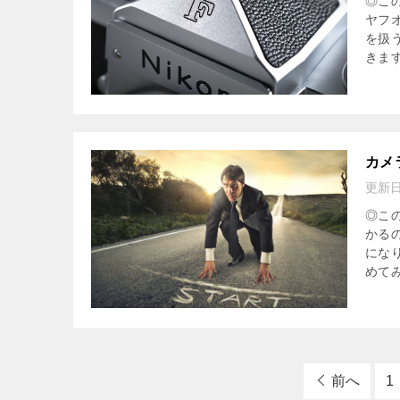
◎こ
ヤフ
を扱
きます
カメ
更新
◎こ
かる
にな
めてみ
前へ
1