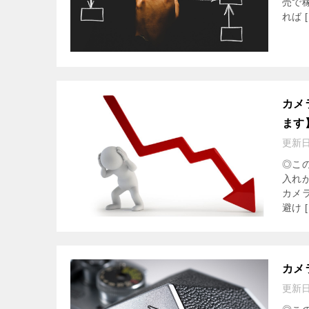
売で
れば [
カメ
ます
更新
◎こ
入れ
カメ
避け [
カメ
更新