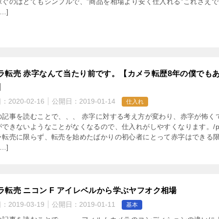
稼ぐのはとてもシンプルで、”商品を相場より安く仕入れる”これさえで
…]
ラ転売 赤字なんて当たり前です。【カメラ転歴8年の僕でも
】
日：
2020-02-16
公開日：
2019-01-14
仕入れ
の記事を読むことで、、、 赤字に対する考え方が変わり、赤字が怖く
ができないようなことがなくなるので、仕入れがしやすくなります。/p
ラ転売に限らず、転売を始めたばかりの初心者にとって赤字はできる
…]
ラ転売 ニコン F アイレベルから学ぶヤフオク相場
日：
2019-03-19
公開日：
2019-01-11
基本