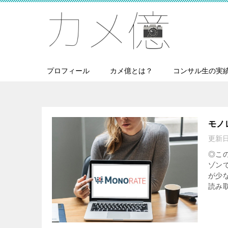
プロフィール
カメ億とは？
コンサル生の実
モノ
更新
◎こ
ゾン
が少
読み取