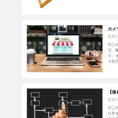
カメ
更新
◎こ
で、
り、
ト仕入
【保
更新
◎こ
り方