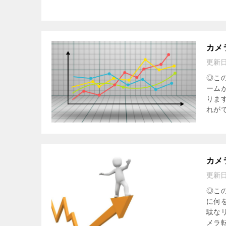
カメ
更新
◎こ
ーム
りま
れがで
カメ
更新
◎こ
に何
駄な
メラ転