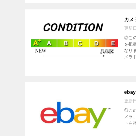
カメ
更新
◎こ
を把
なり
メラ [
eb
更新
◎この
メラ
トを得