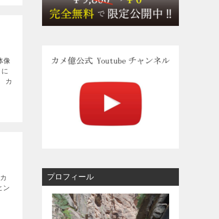
体像
うに
 カ
プロフィール
るカ
ヒン