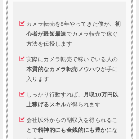
カメラ転売を8年やってきた僕が、
初
心者が最短最速
でカメラ転売で稼ぐ
方法を伝授します
実際にカメラ転売で稼いでいる人の
本質的なカメラ転売ノウハウ
が手に
入ります
しっかり行動すれば、
月収10万円以
上稼げるスキル
が得られます
会社以外からの副収入を得られるこ
とで
精神的にも金銭的にも豊か
にな