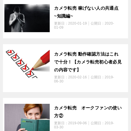
カメラ転売 稼げない人の共通点
~知識編~
更新日：
2020-01-19
公開日：
2020-
01-09
カメラ転売 動作確認方法はこれ
で十分！【カメラ転売初心者必見
の内容です】
更新日：
2020-02-16
公開日：
2019-
06-30
カメラ転売 オークファンの使い
方②
更新日：
2019-09-06
公開日：
2019-
03-30