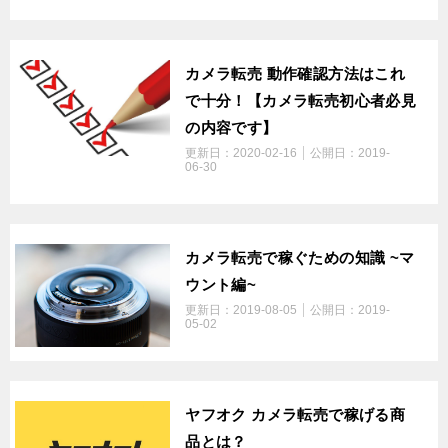
カメラ転売 動作確認方法はこれ
で十分！【カメラ転売初心者必見
の内容です】
更新日：
2020-02-16
公開日：
2019-
06-30
カメラ転売で稼ぐための知識 ~マ
ウント編~
更新日：
2019-08-05
公開日：
2019-
05-02
ヤフオク カメラ転売で稼げる商
品とは？